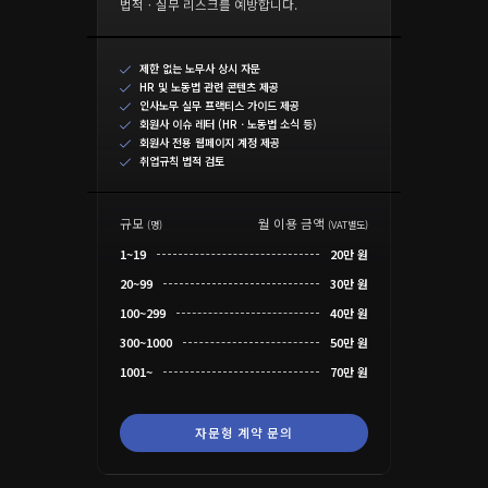
법적ㆍ실무 리스크를 예방합니다.
제한 없는 노무사 상시 자문
HR 및 노동법 관련 콘텐츠 제공
인사노무 실무 프랙티스 가이드 제공
회원사 이슈 레터 (HRㆍ노동법 소식 등)
회원사 전용 웹페이지 계정 제공
취업규칙 법적 검토
규모
월 이용 금액
(명)
(VAT별도)
1~19
20만 원
20~99
30만 원
100~299
40만 원
300~1000
50만 원
1001~
70만 원
자문형 계약 문의