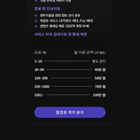
직원 만족도 서베이 지원
정보 및 인사이트
정부지원금 관련 정보 상시 공유
메일링 서비스 (조직관리 레터, Pay 레터)
콘텐츠 멤버십 제공 (담당자 계정 부여)
서비스 지속 업데이트 및 확대 예정
규모
월 이용 금액
(명)
(VAT별도)
1~19
별도 문의
20~99
40만 원
100~299
50만 원
300~1000
70만 원
1001~
100만 원
협업형 계약 문의